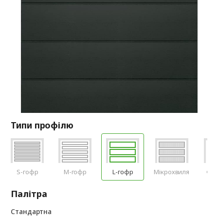
Типи профілю
S-гофр
M-гофр
L-гофр
Мікрохвиля
Філ
Палітра
Стандартна