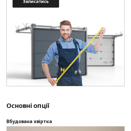
Записатись
Основні опції
Вбудована хвіртка
Ві