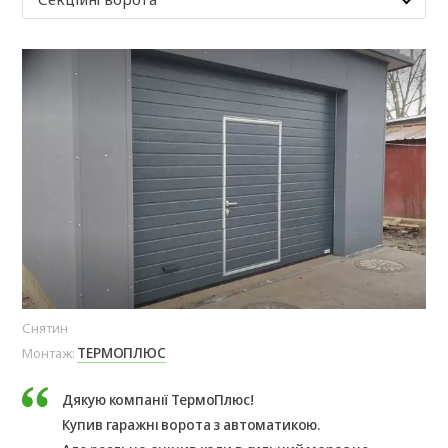
Снятин
Рід
ТЕРМОПЛЮС
Монтаж:
Мо
Дякую компанії ТермоПлюс!
Купив гаражні ворота з автоматикою.