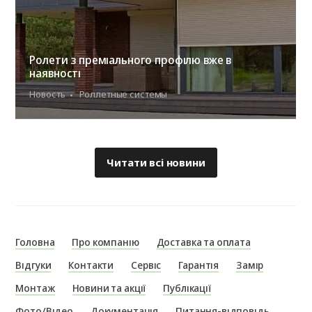
Ролети з преміального профілю вже в
наявності
Новость
Роллетные системы
Читати всі новини
Головна
Про компанію
Доставка та оплата
Відгуки
Контакти
Сервіс
Гарантія
Замір
Монтаж
Новини та акції
Публікації
Фото/Відео
Документація
Питання-відповідь