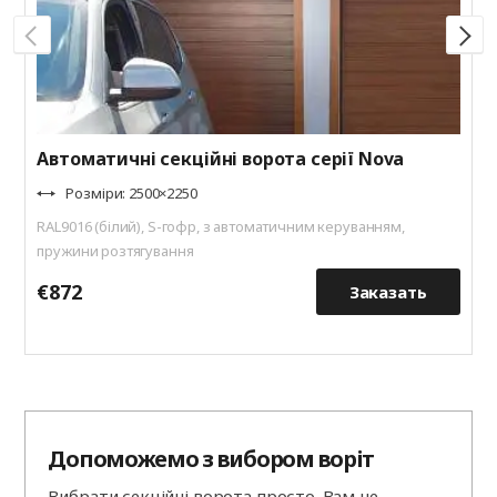
Автоматичні секційні ворота серії Nova
Розміри: 2500×2250
RAL9016 (білий), S-гофр, з автоматичним керуванням,
пружини розтягування
€872
€
Заказать
Допоможемо з вибором воріт
Вибрати секційні ворота просто. Вам не