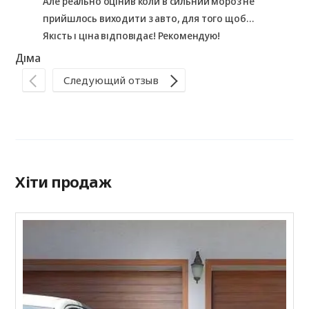
Але реально оцінив коли в сильний мороз не
прийшлось виходити з авто, для того щоб
відкрити і загнати його в гараж.=)
Якість і ціна відповідає! Рекомендую!
Ні
Діма
Следующий отзыв
Хіти продаж
С
R
к