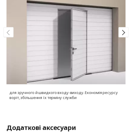
для зручного й швидкого входу-виходу. Економія ресурсу
д
воріт, збільшення їх терміну служби
і
ф
Додаткові аксесуари