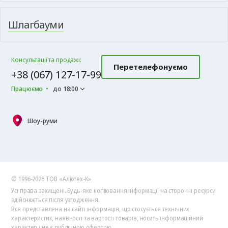
Шлагбауми
Консультації та продажі:
Перетелефонуємо
+38 (067) 127-17-99
Працюємо
до 18:00
Шоу-руми
© 1996-2026 ТОВ «Алютех‑К»
Усі права захищені. Будь-яке копіювання інформації на сторонні ресурси
здійснюється після узгодження.
Вся представлена на сайті інформація, що стосується технічних
характеристик, наявності та вартості товарів, носить інформаційний
характер і не є публічною офертою.