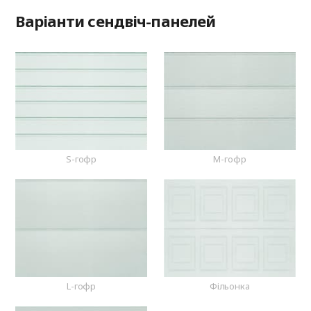
Варіанти сендвіч-панелей
S-гофр
M-гофр
L-гофр
Фільонка