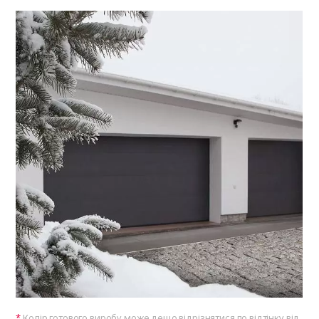
Колір готового виробу може дещо відрізнятися по відтінку від