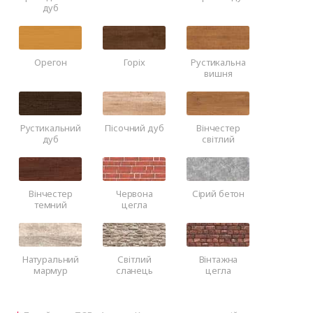
дуб
Орегон
Горіх
Рустикальна
вишня
Рустикальний
Пісочний дуб
Вінчестер
дуб
світлий
Вінчестер
Червона
Сірий бетон
темний
цегла
Натуральний
Світлий
Вінтажна
мармур
сланець
цегла