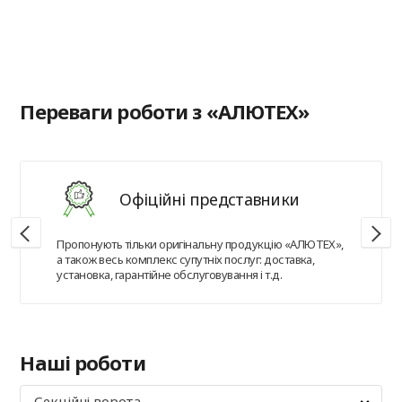
в
Переваги роботи з «АЛЮТЕХ»
Офіційні представники
Пропонують тільки оригінальну продукцію «АЛЮТЕХ»,
а також весь комплекс супутніх послуг: доставка,
установка, гарантійне обслуговування і т.д.
Наші роботи
Секційні ворота