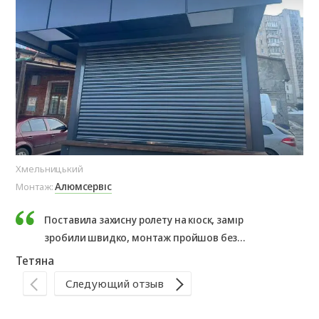
Хмельницький
Ол
Алюмсервіс
Монтаж:
Мо
Поставила захисну ролету на кіоск, замір
зробили швидко, монтаж пройшов без
проблем. Результатом дуже задоволена,
Тетяна
рекомендую.
Те
Следующий отзыв