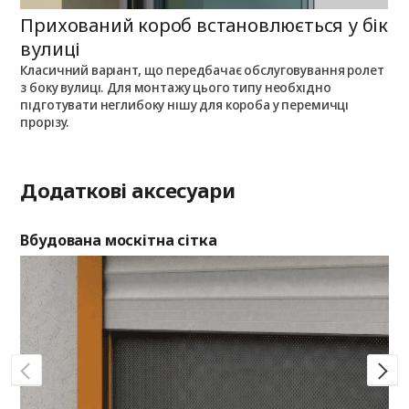
Прихований короб встановлюється у бік
П
вулиці
Класичний варіант, що передбачає обслуговування ролет
П
з боку вулиці. Для монтажу цього типу необхідно
п
з
підготувати неглибоку нішу для короба у перемичці
о
прорізу.
Додаткові аксесуари
Вбудована москітна сітка
Де