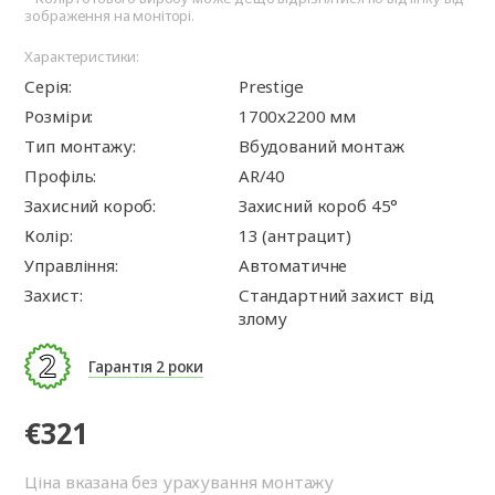
зображення на моніторі.
Характеристики:
Серія:
Prestige
Розміри:
1700x2200 мм
Тип монтажу:
Вбудований монтаж
Профіль:
AR/40
Захисний короб:
Захисний короб 45°
Колір:
13 (антрацит)
Управління:
Автоматичне
Захист:
Стандартний захист від
злому
Гарантія 2 роки
€321
Ціна вказана без урахування монтажу