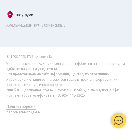
Шоу-руми
Хмельницький, вул. Зарічанська, 9
© 1996-2026 ТОВ «Алютех‑К»
Усі права захищені. Будь-яке копіювання інформації на сторонні ресурси
здійснюється після узгодження.
Вся представлена на сайті інформація, що стосується технічних
характеристик, наявності та вартості товарів, носить інформаційний
характер і не є публічною офертою.
Для більш докладної і точної інформації необхідно звернутися в офіс
компанії або зателефонувати +38 (067) 110-33-25.
Політика обробки
персональних даних