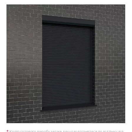
Колір готового виробу може дещо відрізнятися по відтінку від