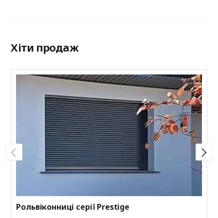
Хіти продаж
Р
Н
з
к
к
Рольвіконниці серії Prestige