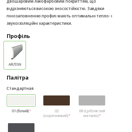
двошаровим лакофарбовим покриттям, що
відрізняються високою зносостійкістю. Завдяки
пінозаповненню профілі мають оптимальні тепло- і
звукоізоляційні характеристики.
Профіль
AR/55N
Палітра
Стандартная
01 (білий)
02
08 (сріблястий
(коричневий)
металік)