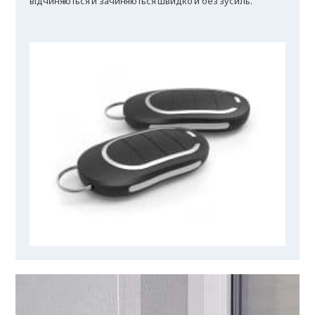
відчиняються й зачиняються швидко й без зусиль.