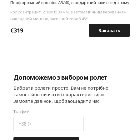
Перфорований профіль AR/40, стандартний захист від злому
колір: антрацит, 2100х1500 мм, з автоматичним керуванням,
накладний монтаж, захисний короб 45°
€319
€
Заказать
Допоможемо з вибором ролет
Вибрати ролети просто. Вам не потрібно
самостійно вивчати їх характеристики.
Замовте дзвінок, щоб заощадити час.
Телефон