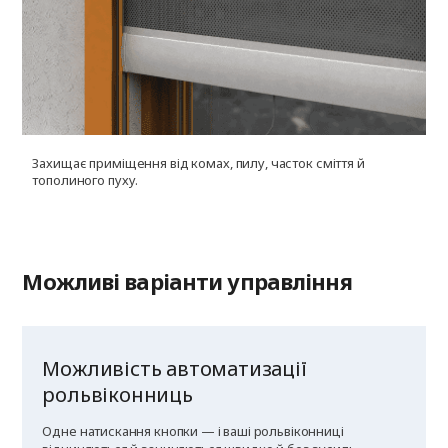
Захищає приміщення від комах, пилу, часток сміття й
У
тополиного пуху.
г
к
Можливі варіанти управління
Можливість автоматизації
рольвіконниць
Одне натискання кнопки — і ваші рольвіконниці