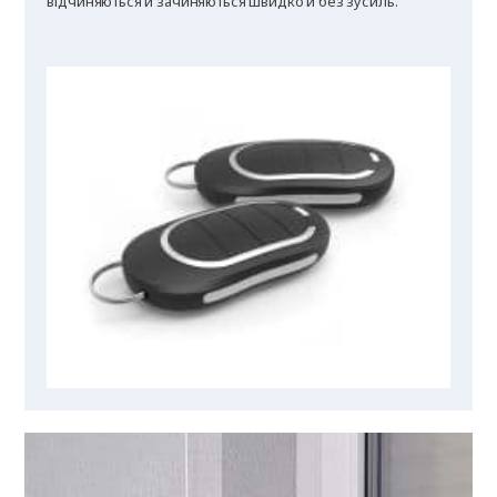
відчиняються й зачиняються швидко й без зусиль.