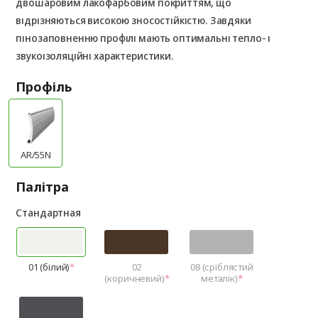
двошаровим лакофарбовим покриттям, що
відрізняються високою зносостійкістю. Завдяки
пінозаповненню профілі мають оптимальні тепло- і
звукоізоляційні характеристики.
Профіль
AR/55N
Палітра
Стандартная
01 (білий)
02
08 (сріблястий
(коричневий)
металік)