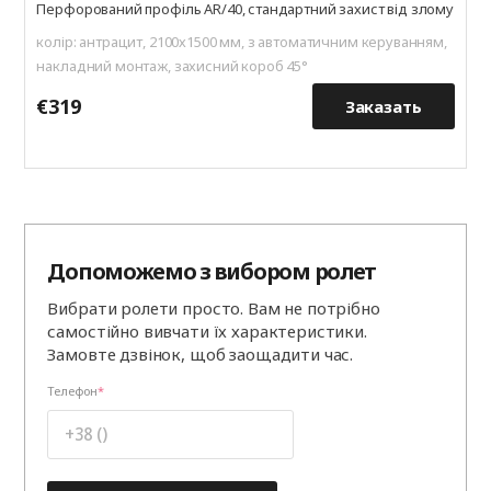
Перфорований профіль AR/40, стандартний захист від злому
колір: антрацит, 2100х1500 мм, з автоматичним керуванням,
накладний монтаж, захисний короб 45°
€319
€
Заказать
Допоможемо з вибором ролет
Вибрати ролети просто. Вам не потрібно
самостійно вивчати їх характеристики.
Замовте дзвінок, щоб заощадити час.
Телефон