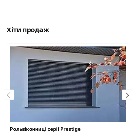
Хіти продаж
Р
П
к
к
Рольвіконниці серії Prestige