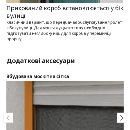
Прихований короб встановлюється у бік
П
вулиці
Класичний варіант, що передбачає обслуговування ролет
П
з боку вулиці. Для монтажу цього типу необхідно
п
з
підготувати неглибоку нішу для короба у перемичці
о
прорізу.
Додаткові аксесуари
Вбудована москітна сітка
Де