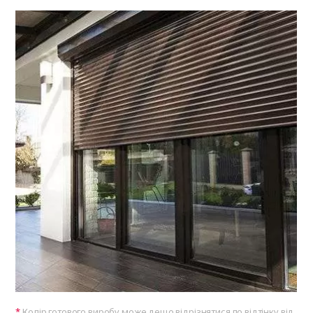
Колір готового виробу може дещо відрізнятися по відтінку від