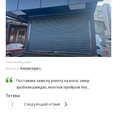
Хмельницький
Ол
Алюмсервіс
Монтаж:
Мо
Поставила захисну ролету на кіоск, замір
зробили швидко, монтаж пройшов без
проблем. Результатом дуже задоволена,
Тетяна
рекомендую.
Те
Следующий отзыв