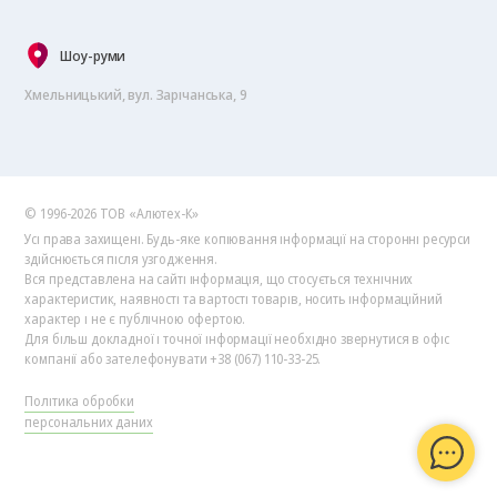
Шоу-руми
Хмельницький, вул. Зарічанська, 9
© 1996-2026 ТОВ «Алютех‑К»
Усі права захищені. Будь-яке копіювання інформації на сторонні ресурси
здійснюється після узгодження.
Вся представлена на сайті інформація, що стосується технічних
характеристик, наявності та вартості товарів, носить інформаційний
характер і не є публічною офертою.
Для більш докладної і точної інформації необхідно звернутися в офіс
компанії або зателефонувати +38 (067) 110-33-25.
Політика обробки
персональних даних