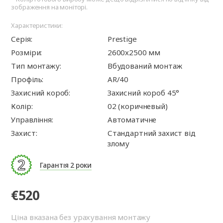
зображення на моніторі.
Характеристики:
Серія:
Prestige
Розміри:
2600x2500 мм
Тип монтажу:
Вбудований монтаж
Профіль:
AR/40
Захисний короб:
Захисний короб 45°
Колір:
02 (коричневый)
Управління:
Автоматичне
Захист:
Стандартний захист від
злому
Гарантія 2 роки
€520
Ціна вказана без урахування монтажу