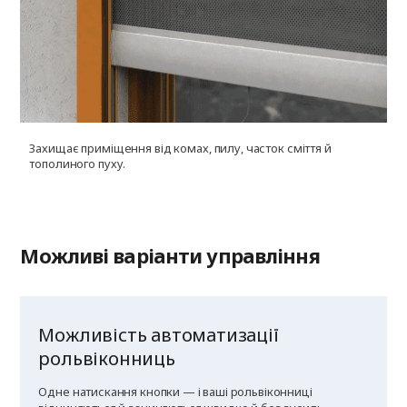
Захищає приміщення від комах, пилу, часток сміття й
У
тополиного пуху.
г
к
Можливі варіанти управління
Можливість автоматизації
рольвіконниць
Одне натискання кнопки — і ваші рольвіконниці