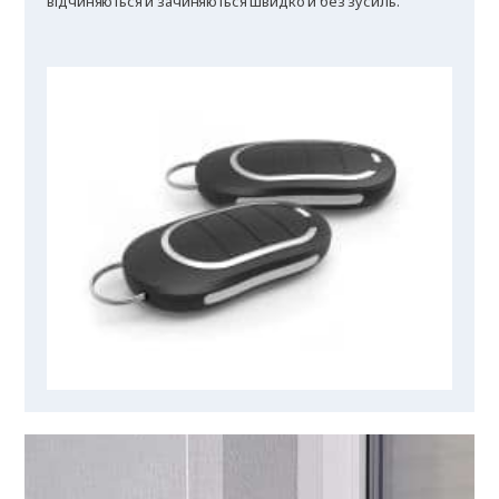
відчиняються й зачиняються швидко й без зусиль.