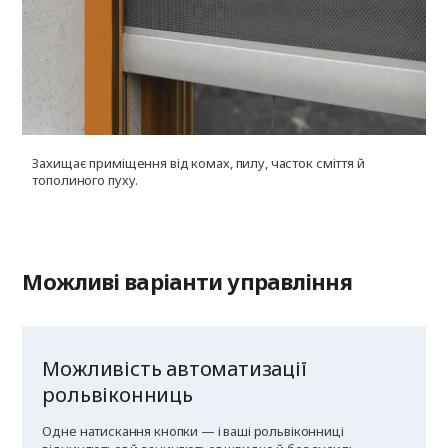
Захищає приміщення від комах, пилу, часток сміття й
У
тополиного пуху.
г
к
Можливі варіанти управління
Можливість автоматизації
рольвіконниць
Одне натискання кнопки — і ваші рольвіконниці