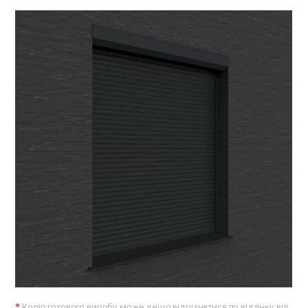
Колір готового виробу може дещо відрізнятися по відтінку від