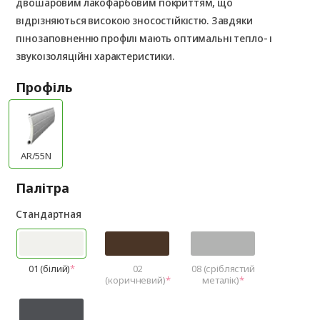
двошаровим лакофарбовим покриттям, що
відрізняються високою зносостійкістю. Завдяки
пінозаповненню профілі мають оптимальні тепло- і
звукоізоляційні характеристики.
Профіль
AR/55N
Палітра
Стандартная
01 (білий)
02
08 (сріблястий
(коричневий)
металік)