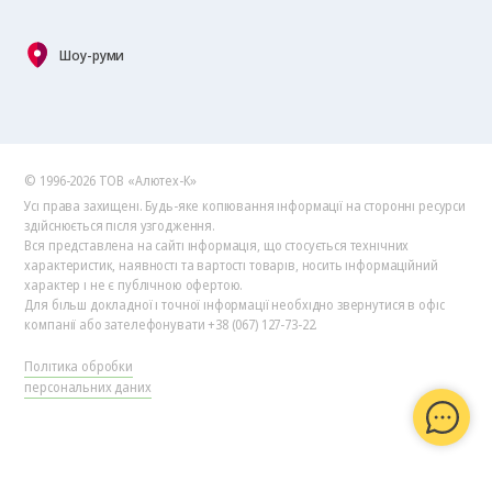
Шоу-руми
© 1996-2026 ТОВ «Алютех‑К»
Усі права захищені. Будь-яке копіювання інформації на сторонні ресурси
здійснюється після узгодження.
Вся представлена на сайті інформація, що стосується технічних
характеристик, наявності та вартості товарів, носить інформаційний
характер і не є публічною офертою.
Для більш докладної і точної інформації необхідно звернутися в офіс
компанії або зателефонувати +38 (067) 127-73-22.
Політика обробки
персональних даних