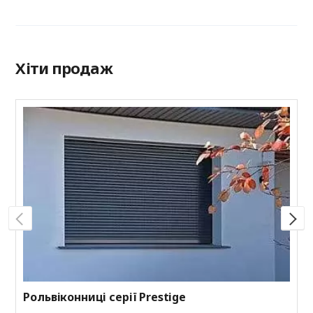
Хіти продаж
Р
Н
з
к
к
Рольвіконниці серії Prestige