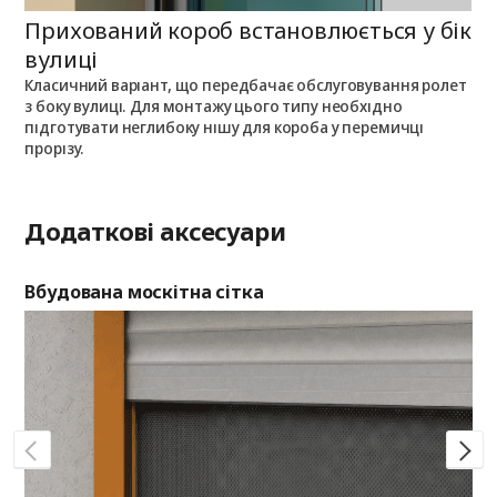
Прихований короб встановлюється у бік
П
вулиці
Класичний варіант, що передбачає обслуговування ролет
П
з боку вулиці. Для монтажу цього типу необхідно
п
з
підготувати неглибоку нішу для короба у перемичці
о
прорізу.
Додаткові аксесуари
Вбудована москітна сітка
Де