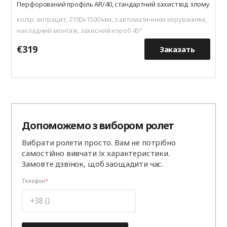
Перфорований профіль AR/40, стандартний захист від злому
колір: антрацит, 2100х1500 мм, з автоматичним керуванням,
накладний монтаж, захисний короб 45°
€319
€
Заказать
Допоможемо з вибором ролет
Вибрати ролети просто. Вам не потрібно
самостійно вивчати їх характеристики.
Замовте дзвінок, щоб заощадити час.
Телефон