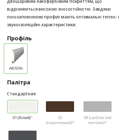
двошаровим лакофарбовим покриттям, що
відрізняються високою зносостійкістю. Завдяки
пінозаповненню профілі мають оптимальні тепло- і
звукоізоляційні характеристики.
Профіль
AR/55N
Палітра
Стандартная
01 (білий)
02
08 (сріблястий
(коричневий)
металік)