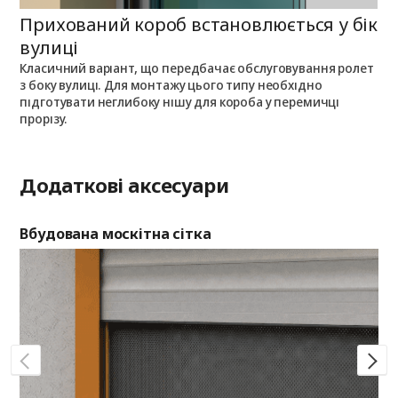
Прихований короб встановлюється у бік
П
вулиці
Класичний варіант, що передбачає обслуговування ролет
П
з боку вулиці. Для монтажу цього типу необхідно
п
з
підготувати неглибоку нішу для короба у перемичці
о
прорізу.
Додаткові аксесуари
Вбудована москітна сітка
Де