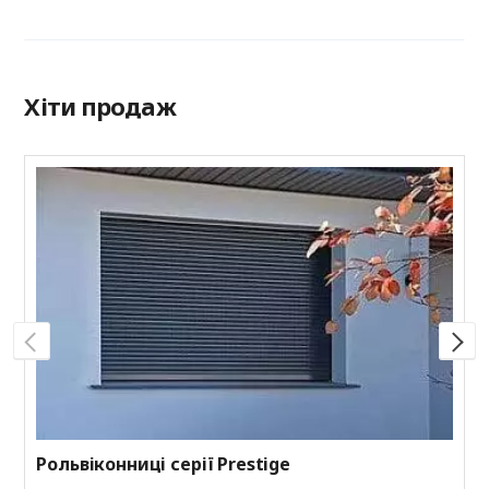
Хіти продаж
Р
Н
з
к
к
Рольвіконниці серії Prestige