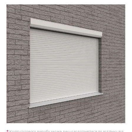
Колір готового виробу може дещо відрізнятися по відтінку від