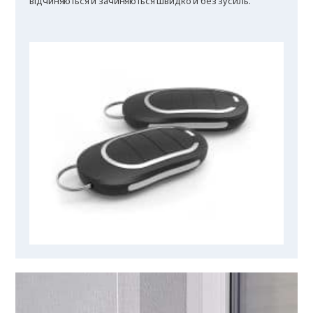
відчиняються й зачиняються швидко й без зусиль.