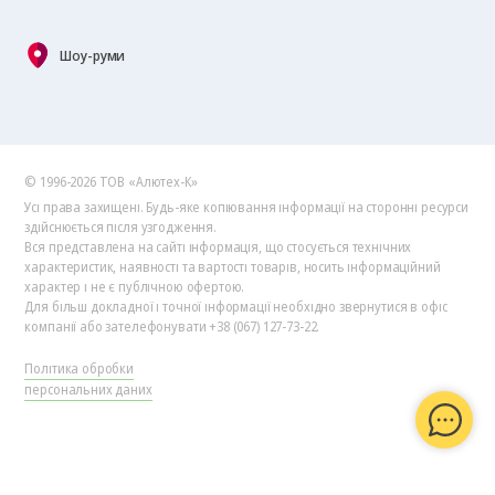
Шоу-руми
© 1996-2026 ТОВ «Алютех‑К»
Усі права захищені. Будь-яке копіювання інформації на сторонні ресурси
здійснюється після узгодження.
Вся представлена на сайті інформація, що стосується технічних
характеристик, наявності та вартості товарів, носить інформаційний
характер і не є публічною офертою.
Для більш докладної і точної інформації необхідно звернутися в офіс
компанії або зателефонувати +38 (067) 127-73-22.
Політика обробки
персональних даних