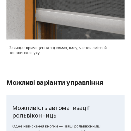
Захищає приміщення від комах, пилу, часток сміття й
У
тополиного пуху.
г
к
Можливі варіанти управління
Можливість автоматизації
рольвіконниць
Одне натискання кнопки — і ваші рольвіконниці