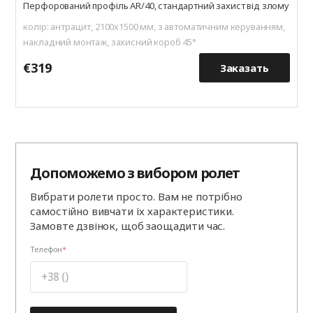
Перфорований профіль AR/40, стандартний захист від злому
колір: антрацит, 2100х1500 мм, з автоматичним керуванням,
накладний монтаж, захисний короб 45°
€319
€
Заказать
Допоможемо з вибором ролет
Вибрати ролети просто. Вам не потрібно
самостійно вивчати їх характеристики.
Замовте дзвінок, щоб заощадити час.
Телефон