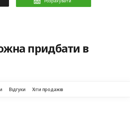
Розрахувати
можна придбати в
+38
и
Відгуки
Хіти продажів