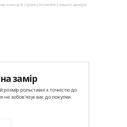
ому кольорі й строки уточнюйте у вашого дилера
на замір
 розмір рольставні з точністю до
я не зобов'язує вас до покупки.