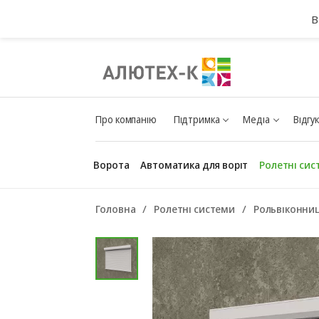
В
Про компанію
Підтримка
Медіа
Відгу
Ворота
Автоматика для воріт
Ролетні сис
Головна
Ролетні системи
Рольвіконниц