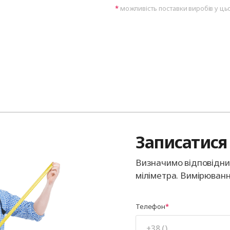
можливість поставки виробів у ць
Записатися 
Визначимо відповідний
міліметра. Вимірюванн
Телефон