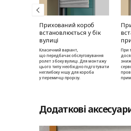
 монтаж
Прихований короб
Пр
едину
встановлюється у бік
вст
вулиці
пр
шовується в
ньою частиною
Класичний варіант,
При 
кого монтажу
що передбачає обслуговування
дося
ається з
ролет з боку вулиці. Для монтажу
зниж
цього типу необхідно підготувати
серв
им на одному
неглибоку нішу для короба
пров
у перемичці прорізу.
прим
Додаткові аксесуар