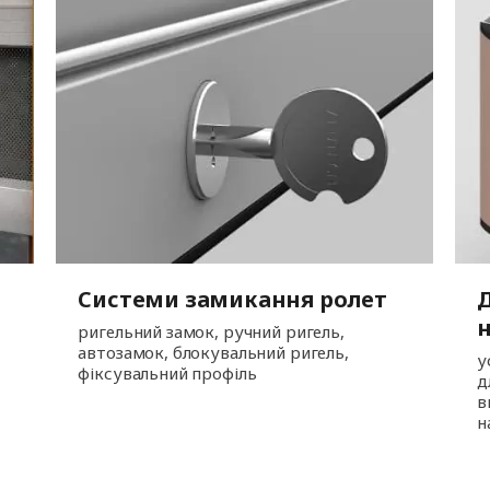
Системи замикання ролет
Д
ригельний замок, ручний ригель,
автозамок, блокувальний ригель,
у
фіксувальний профіль
д
в
н