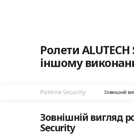
Ролети ALUTECH 
іншому виконанн
Ролети Security
Зовнішній ви
Зовнішній вигляд ро
Security