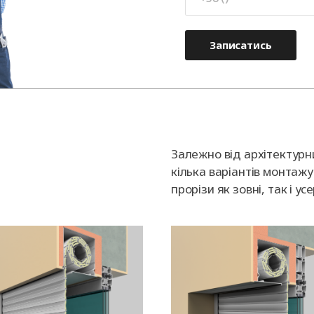
Записатись
Залежно від архітектурн
кілька варіантів монтажу 
прорізи як зовні, так і у