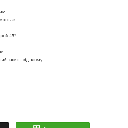
ні
Аксесуари для
іт
автоматики
 мм
 монтаж
ороб 45°
не
ий захист від злому