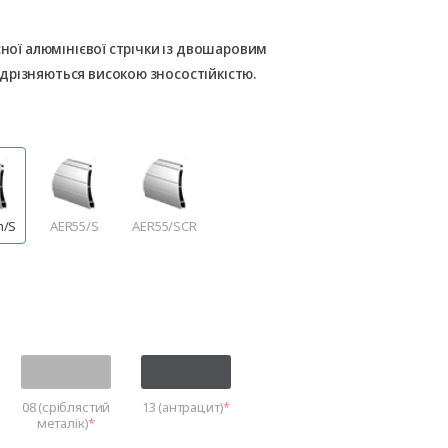
сної алюмінієвої стрічки із двошаровим
дрізняються високою зносостійкістю.
m/S
AER55/S
AER55/SCR
08 (сріблястий
13 (антрацит)
металік)