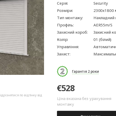
ворота
для
та
ри
Панорамні ворота
Автоматика для
Ролетні решітки
Перевантажувальні
Автоматика для
Перевантажуваль
Серія:
Security
оріт
шелтери)
гаражних воріт
майданчики
промислових вор
тамбури
Розміри:
2300x1800
Тип монтажу:
Накладний
Профіль:
AER55m/S
Захисний короб:
Захисний к
Колір:
01 (білий)
Управління:
Автоматич
Захист:
Максимальн
Гарантія 2 роки
€528
дрізнятися по відтінку від
Ціна вказана без урахування
монтажу