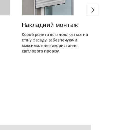
Накладний монтаж
Вбудован
Короб ролети встановлюється на
Короб ролети
стіну фасаду, забезпечуючи
усередині про
максимальне використання
на фасаді від
світлового прорізу.
елементи.