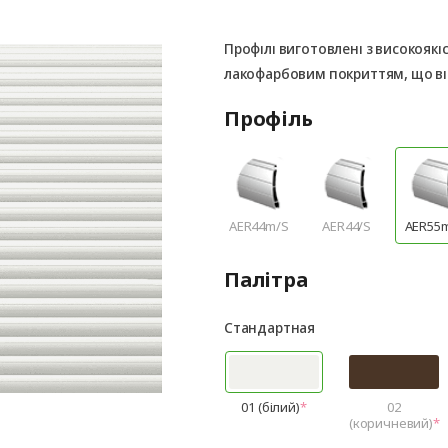
Профілі виготовлені з високоякі
лакофарбовим покриттям, що ві
Профіль
AER44m/S
AER44/S
AER55
Палітра
Стандартная
01 (білий)
02
(коричневий)