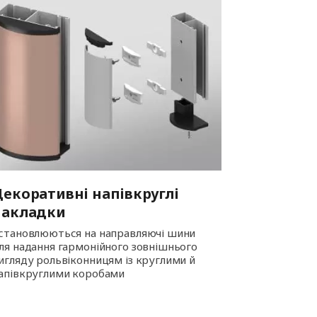
екоративні напівкруглі
накладки
становлюються на направляючі шини
ля надання гармонійного зовнішнього
игляду рольвіконницям із круглими й
апівкруглими коробами