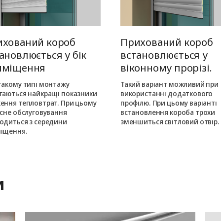
ихований короб
Прихований короб
ановлюється у бік
встановлюється у
иміщення
віконному прорізі.
такому типі монтажу
Такий варіант можливий при
гаються найкращі показники
використанні додаткового
ення тепловтрат. При цьому
профілю. При цьому варіанті
існе обслуговування
встановлення короба трохи
одиться з середини
зменшиться світловий отвір.
іщення.
и