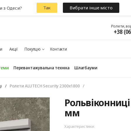
Так
Вибрати інше місто
и з Одеси?
Ролети, во
+38 (0
ки
Акції
Покупцю
Контакти
теми
Перевантажувальна техніка
Шлагбауми
і
Ролети ALUTECH Security 2300x1800
Рольвіконниці 
мм
Характеристики: