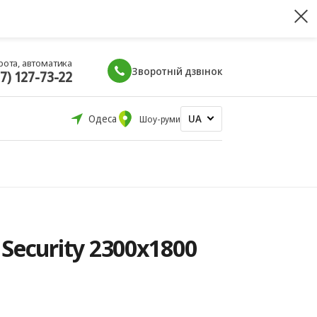
рота, автоматика
Зворотній дзвінок
67) 127-73-22
UA
Одеса
Шоу-руми
Security 2300x1800