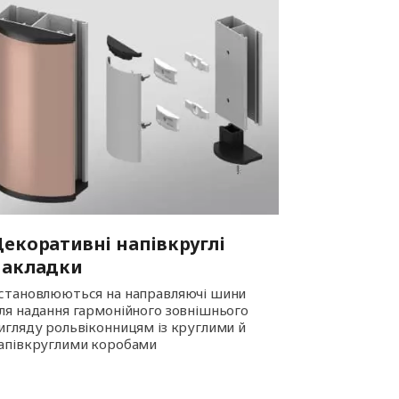
екоративні напівкруглі
накладки
становлюються на направляючі шини
ля надання гармонійного зовнішнього
игляду рольвіконницям із круглими й
апівкруглими коробами