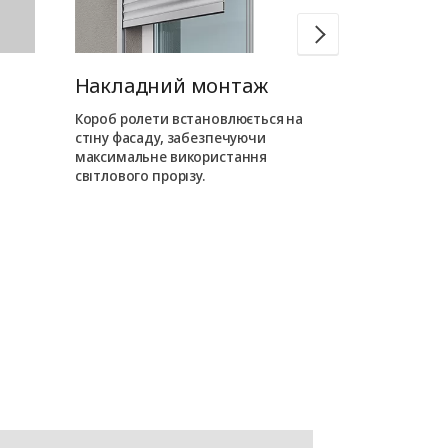
Накладний монтаж
Вбудован
Короб ролети встановлюється на
Короб ролети
стіну фасаду, забезпечуючи
усередині про
максимальне використання
на фасаді від
світлового прорізу.
елементи.