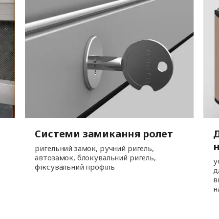
Системи замикання ролет
Д
ригельний замок, ручний ригель,
автозамок, блокувальний ригель,
у
фіксувальний профіль
д
в
н