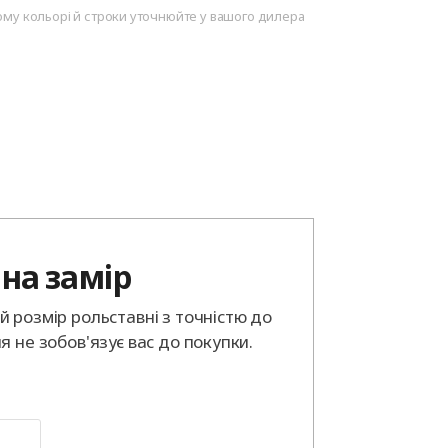
ому кольорі й строки уточнюйте у вашого дилера
на замір
 розмір рольставні з точністю до
я не зобов'язує вас до покупки.