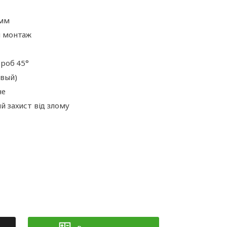
ні
Аксесуари для
іт
автоматики
 мм
й монтаж
ороб 45°
евый)
не
й захист від злому