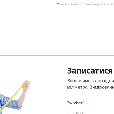
можливість поставки виробів у ць
Записатися 
Визначимо відповідний
міліметра. Вимірюванн
Телефон