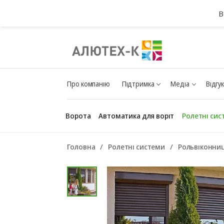
В
Про компанію
Підтримка
Медіа
Відгу
Ворота
Автоматика для воріт
Ролетні сис
Головна
Ролетні системи
Рольвіконниц