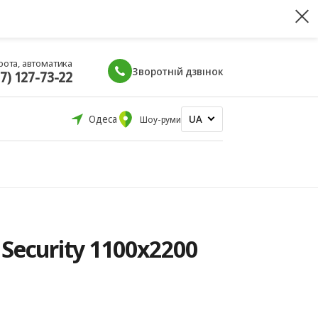
рота, автоматика
Зворотній дзвінок
67) 127-73-22
UA
Одеса
Шоу-руми
Security 1100x2200