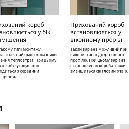
ихований короб
Прихований короб
ановлюється у бік
встановлюється у
иміщення
віконному прорізі.
такому типі монтажу
Такий варіант можливий при
гаються найкращі показники
використанні додаткового
ення тепловтрат. При цьому
профілю. При цьому варіанті
існе обслуговування
встановлення короба трохи
одиться з середини
зменшиться світловий отвір.
іщення.
и