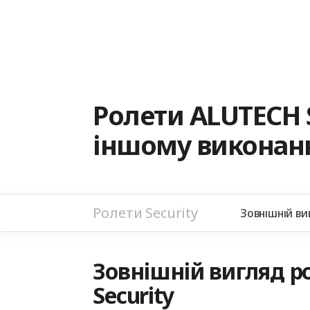
Ролети ALUTECH 
іншому виконанн
Ролети Security
Зовнішній ви
Зовнішній вигляд ро
Security