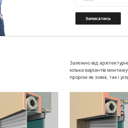
Записатись
Залежно від архітектурн
кілька варіантів монтажу 
прорізи як зовні, так і у