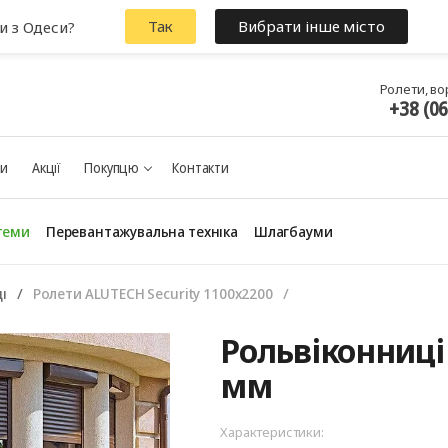
Так
Вибрати інше місто
и з Одеси?
Ролети, во
+38 (0
ки
Акції
Покупцю
Контакти
теми
Перевантажувальна техніка
Шлагбауми
і
Ролети ALUTECH Security 1100x2200
Рольвіконниці 
мм
Характеристики: