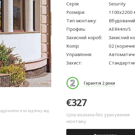
ворота
для
та
ри
Панорамні ворота
Автоматика для
Ролетні решітки
Перевантажувальні
Автоматика для
Перевантажуваль
Серія:
Security
оріт
шелтери)
гаражних воріт
майданчики
промислових вор
тамбури
Розміри:
1100x2200
Тип монтажу:
Вбудовани
Профіль:
AER44m/S
Захисний короб:
Захисний к
Колір:
02 (коричн
Управління:
Автоматич
Захист:
Стандартни
Гарантія 2 роки
€327
дрізнятися по відтінку від
Ціна вказана без урахування
монтажу