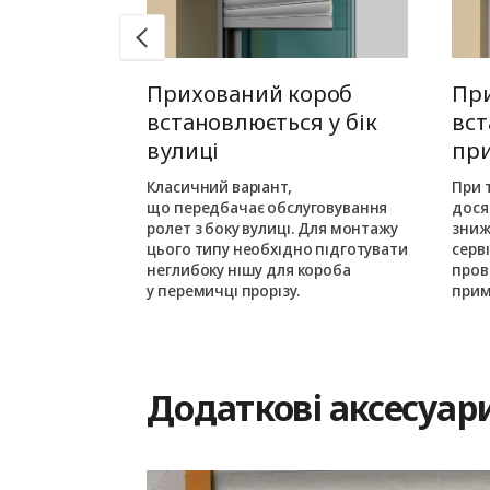
 монтаж
Прихований короб
Пр
едину
встановлюється у бік
вст
вулиці
пр
шовується в
ньою частиною
Класичний варіант,
При 
кого монтажу
що передбачає обслуговування
дося
ається з
ролет з боку вулиці. Для монтажу
зниж
цього типу необхідно підготувати
серв
им на одному
неглибоку нішу для короба
пров
у перемичці прорізу.
прим
Додаткові аксесуар