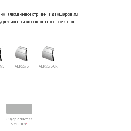
сної алюмінієвої стрічки із двошаровим
дрізняються високою зносостійкістю.
m/S
AER55/S
AER55/SCR
08 (сріблястий
металік)