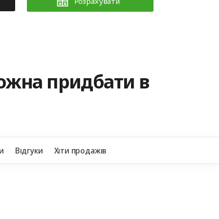
Розрахувати
можна придбати в
+38
и
Відгуки
Хіти продажів