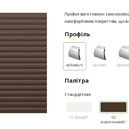
Профілі виготовлені з високоякі
лакофарбовим покриттям, що ві
Профіль
AER44m/S
AER44/S
AER55
Палітра
Стандартная
01 (білий)
02
(коричневий)