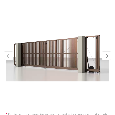
Колір готового виробу може дещо відрізнятися по відтінку від