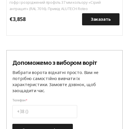
гофр і розріджений профіль 37 мм кольору «Сірий
антрацит» (RAL 7016). Привід ALUTECH Roteo
€3,858
€
Заказать
Допоможемо з вибором воріт
Вибрати ворота відкатні просто. Вам не
потрібно самостійно вивчати їх
характеристики. Замовте дзвінок, щоб
заощадити час.
Телефон