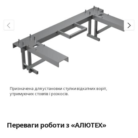
Призначена для установки стулки відкатних воріт,
Д
утримуючих стовпів і розкосів.
с
Переваги роботи з «АЛЮТЕХ»