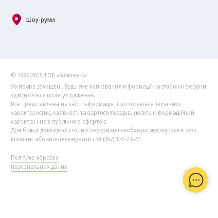
Шоу-руми
© 1996-2026 ТОВ «Алютех‑К»
Усі права захищені. Будь-яке копіювання інформації на сторонні ресурси
здійснюється після узгодження.
Вся представлена на сайті інформація, що стосується технічних
характеристик, наявності та вартості товарів, носить інформаційний
характер і не є публічною офертою.
Для більш докладної і точної інформації необхідно звернутися в офіс
компанії або зателефонувати +38 (067) 127-73-22.
Політика обробки
персональних даних