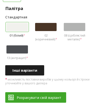
Палітра
Стандартная
01 (білий)
02
08 (сріблястий
(коричневий)
металік)
13 (антрацит)
Інші варіанти
можливість поставки виробів у цьому кольорі й строки
уточнюйте у вашого дилера
Розрахувати свій варіант