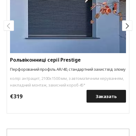
з
к
к
Рольвіконниці серії Prestige
Перфорований профіль AR/40, стандартний захист від злому
колір: антрацит, 2100х1500 мм, з автоматичним керуванням,
накладний монтаж, захисний короб 45°
€319
€
Заказать