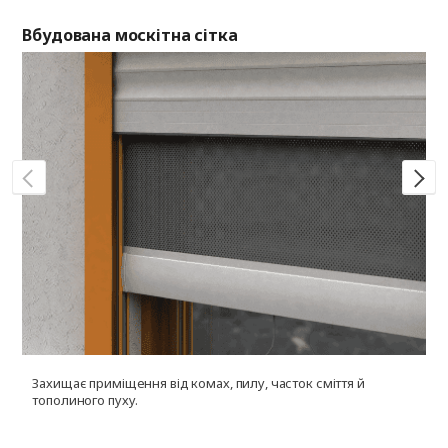
Вбудована москітна сітка
Де
Захищає приміщення від комах, пилу, часток сміття й
У
тополиного пуху.
г
к