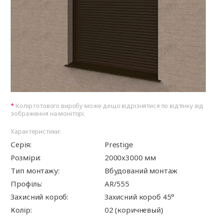
Колір готового виробу може дещо відрізнятися по відтінку від
зображення на моніторі.
Характеристики:
Серія:
Prestige
Розміри:
2000х3000 мм
Тип монтажу:
Вбудований монтаж
Профіль:
AR/555
Захисний короб:
Захисний короб 45°
Колір:
02 (коричневый)