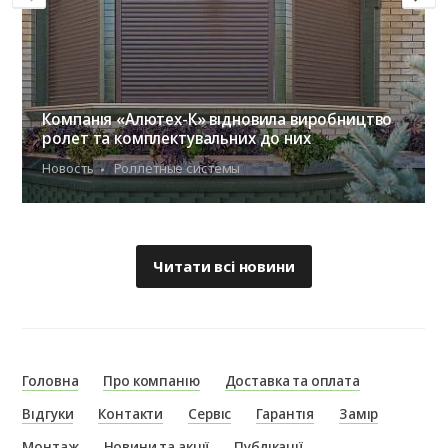
Компанія «Алютех-К» відновила виробництво
ролет та комплектувальних до них
Новость
Роллетные системы
Читати всі новини
Головна
Про компанію
Доставка та оплата
Відгуки
Контакти
Сервіс
Гарантія
Замір
Монтаж
Новини та акції
Публікації