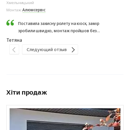
Хмельницький
Ол
Алюмсервіс
Монтаж:
Мо
Поставила захисну ролету на кіоск, замір
зробили швидко, монтаж пройшов без
проблем. Результатом дуже задоволена,
Тетяна
рекомендую.
Те
Следующий отзыв
Хіти продаж
Р
Н