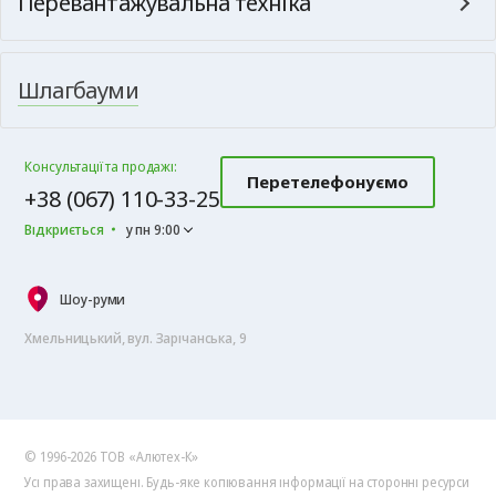
Перевантажувальна техніка
Шлагбауми
Консультації та продажі:
Перетелефонуємо
+38 (067) 110-33-25
Відкриється
у пн 9:00
Шоу-руми
Хмельницький, вул. Зарічанська, 9
© 1996-2026 ТОВ «Алютех‑К»
Усі права захищені. Будь-яке копіювання інформації на сторонні ресурси