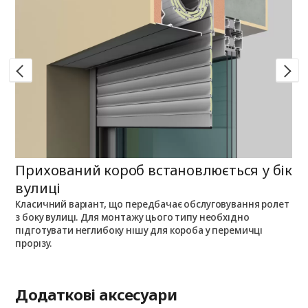
Прихований короб встановлюється у бік
П
вулиці
Класичний варіант, що передбачає обслуговування ролет
П
з боку вулиці. Для монтажу цього типу необхідно
п
з
підготувати неглибоку нішу для короба у перемичці
о
прорізу.
Додаткові аксесуари