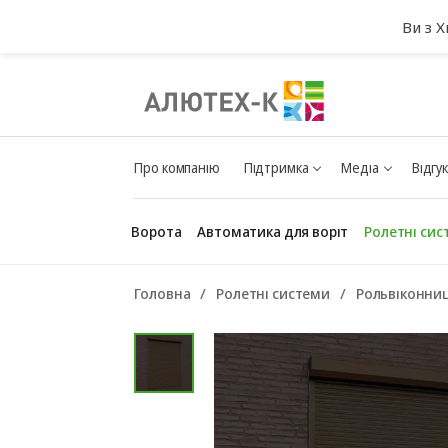
Ви з 
Про компанію
Підтримка
Медіа
Відгу
Ворота
Автоматика для воріт
Ролетні сис
Головна
Ролетні системи
Рольвіконниц