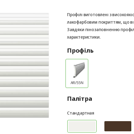
Профілі виготовлені з високоякі
лакофарбовим покриттям, що ві
Завдяки пінозаповненню профілі
характеристики.
Профіль
AR/55N
Палітра
Стандартная