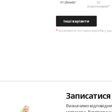
01 (білий)
02
(коричневий)
Інші варіанти
можливість поставки виробів у ць
Записатися 
Визначимо відповідний
міліметра. Вимірюванн