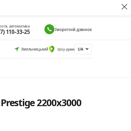
рота, автоматика
Зворотній дзвінок
67) 110-33-25
UA
Хмельницький
Шоу-руми
Prestige 2200x3000