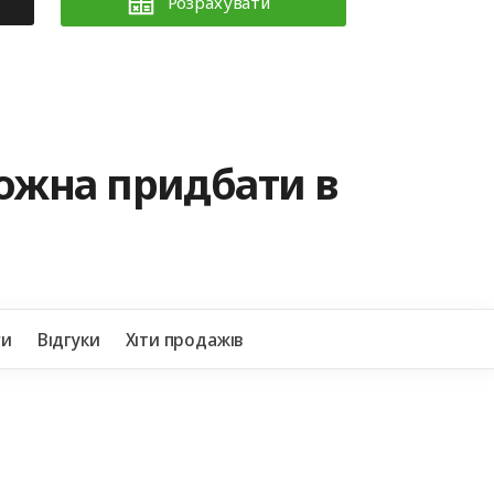
Розрахувати
можна придбати в
+38
ги
Відгуки
Хіти продажів