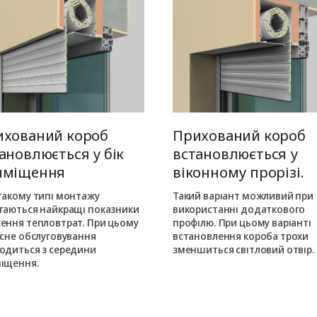
ихований короб
Прихований короб
ановлюється у бік
встановлюється у
иміщення
віконному прорізі.
такому типі монтажу
Такий варіант можливий при
гаються найкращі показники
використанні додаткового
ення тепловтрат. При цьому
профілю. При цьому варіанті
існе обслуговування
встановлення короба трохи
одиться з середини
зменшиться світловий отвір.
іщення.