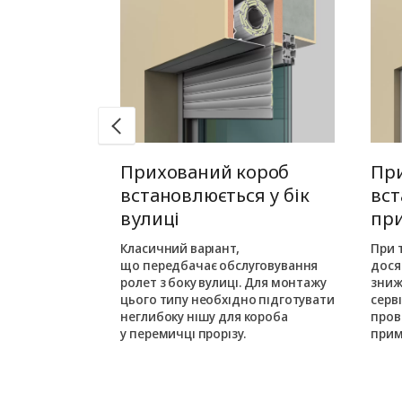
 монтаж
Прихований короб
Пр
едину
встановлюється у бік
вст
вулиці
пр
шовується в
ньою частиною
Класичний варіант,
При 
кого монтажу
що передбачає обслуговування
дося
ається з
ролет з боку вулиці. Для монтажу
зниж
цього типу необхідно підготувати
серв
им на одному
неглибоку нішу для короба
пров
у перемичці прорізу.
прим