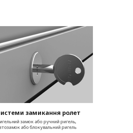
Системи замикання ролет
игельний замок або ручний ригель,
втозамок або блокувальний ригель