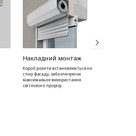
Накладний монтаж
Вбудован
Короб ролети встановлюється на
Короб ролети
стіну фасаду, забезпечуючи
усередині про
максимальне використання
на фасаді від
світлового прорізу.
елементи.