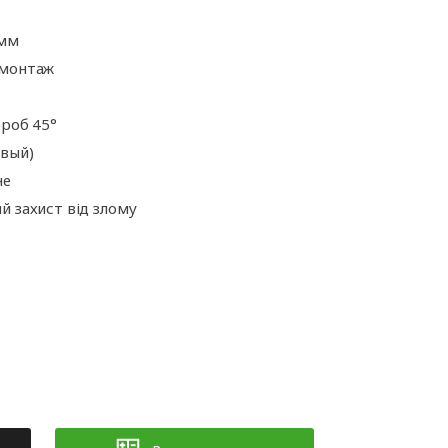
ні
Аксесуари для
іт
автоматики
 мм
 монтаж
ороб 45°
евый)
не
й захист від злому