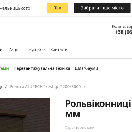
Так
Вибрати інше місто
Хмельницького?
Ролети, во
+38 (0
ки
Акції
Покупцю
Контакти
теми
Перевантажувальна техніка
Шлагбауми
і
Ролети ALUTECH Prestige 2200x3000
Рольвіконниці 
мм
Характеристики: