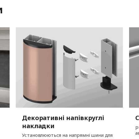
и
Декоративні напівкруглі
накладки
р
а
Установлюються на напрямні шини для