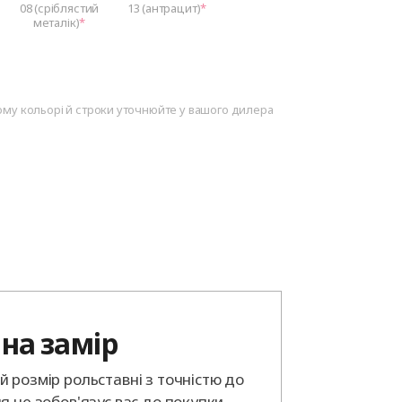
08 (сріблястий
13 (антрацит)
металік)
ому кольорі й строки уточнюйте у вашого дилера
на замір
 розмір рольставні з точністю до
я не зобов'язує вас до покупки.