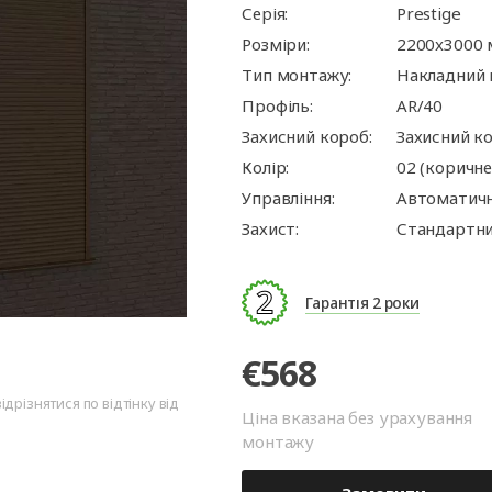
ворота
для
та
ри
Панорамні ворота
Автоматика для
Ролетні решітки
Перевантажувальні
Автоматика для
Перевантажуваль
Серія:
Prestige
оріт
шелтери)
гаражних воріт
майданчики
промислових вор
тамбури
Розміри:
2200x3000
Тип монтажу:
Накладний
Профіль:
AR/40
Захисний короб:
Захисний к
Колір:
02 (коричн
Управління:
Автоматич
Захист:
Стандартни
Гарантія 2 роки
€568
дрізнятися по відтінку від
Ціна вказана без урахування
монтажу