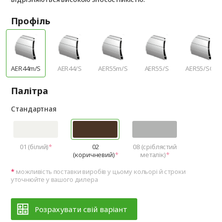
Профіль
AER44m/S
AER44/S
AER55m/S
AER55/S
AER55/SCR
Палітра
Стандартная
01 (білий)
02
08 (сріблястий
(коричневий)
металік)
можливість поставки виробів у цьому кольорі й строки
уточнюйте у вашого дилера
Розрахувати свій варіант