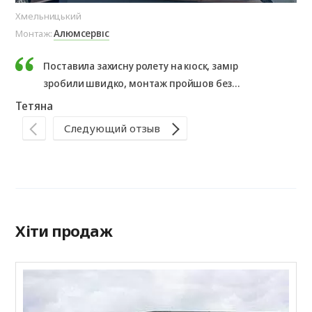
Хмельницький
Ол
Алюмсервіс
Монтаж:
Мо
Поставила захисну ролету на кіоск, замір
зробили швидко, монтаж пройшов без
проблем. Результатом дуже задоволена,
Тетяна
рекомендую.
Те
Следующий отзыв
Хіти продаж
Р