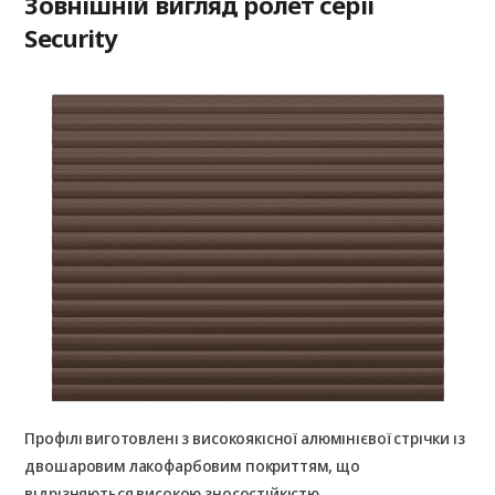
Зовнішній вигляд ролет серії
Security
Профілі виготовлені з високоякісної алюмінієвої стрічки із
двошаровим лакофарбовим покриттям, що
відрізняються високою зносостійкістю.