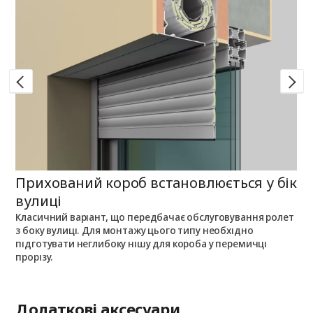
Прихований короб встановлюється у бік
П
вулиці
Класичний варіант, що передбачає обслуговування ролет
П
з боку вулиці. Для монтажу цього типу необхідно
п
з
підготувати неглибоку нішу для короба у перемичці
о
прорізу.
Додаткові аксесуари