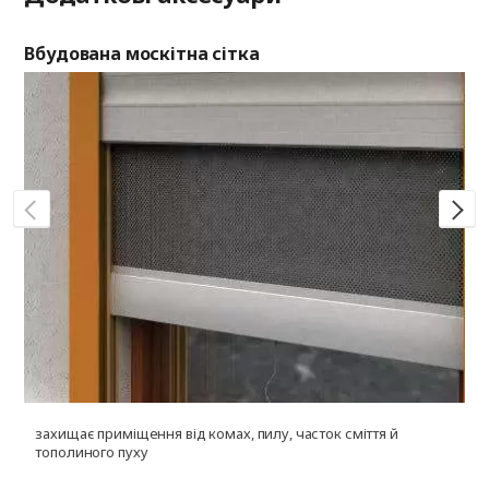
Вбудована москітна сітка
Си
захищає приміщення від комах, пилу, часток сміття й
р
тополиного пуху
р