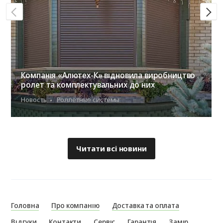
Компанія «Алютех-К» відновила виробництво
ролет та комплектувальних до них
Новость
Роллетные системы
Читати всі новини
Головна
Про компанію
Доставка та оплата
Відгуки
Контакти
Сервіс
Гарантія
Замір