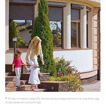
Колір готового виробу може дещо відрізнятися по відтінку від
зображення на моніторі.