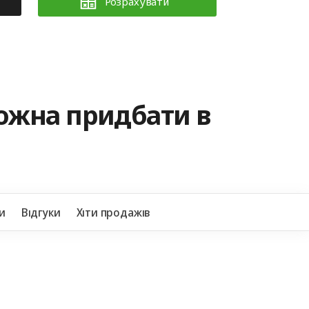
Розрахувати
можна придбати в
+38
и
Відгуки
Хіти продажів