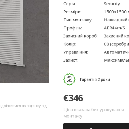
ворота
для
та
ри
Панорамні ворота
Автоматика для
Ролетні решітки
Перевантажувальні
Автоматика для
Перевантажуваль
Серія:
Security
оріт
шелтери)
гаражних воріт
майданчики
промислових вор
тамбури
Розміри:
1500x1500
Тип монтажу:
Накладний
Профіль:
AER44m/S
Захисний короб:
Захисний к
Колір:
08 (серебр
Управління:
Автоматич
Захист:
Максимальн
Гарантія 2 роки
€346
дрізнятися по відтінку від
Ціна вказана без урахування
монтажу