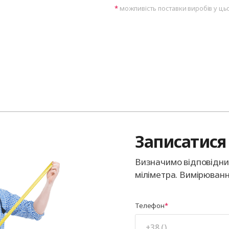
можливість поставки виробів у ць
Записатися 
Визначимо відповідний
міліметра. Вимірюванн
Телефон