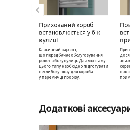
 монтаж
Прихований короб
Пр
едину
встановлюється у бік
вст
вулиці
пр
шовується в
ньою частиною
Класичний варіант,
При 
кого монтажу
що передбачає обслуговування
дося
ається з
ролет з боку вулиці. Для монтажу
зниж
цього типу необхідно підготувати
серв
им на одному
неглибоку нішу для короба
пров
у перемичці прорізу.
прим
Додаткові аксесуар