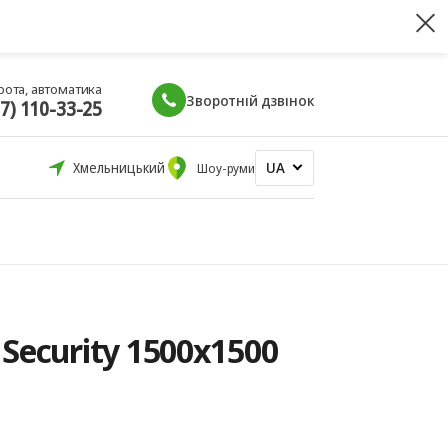
рота, автоматика
Зворотній дзвінок
67) 110-33-25
UA
Хмельницький
Шоу-руми
Security 1500x1500