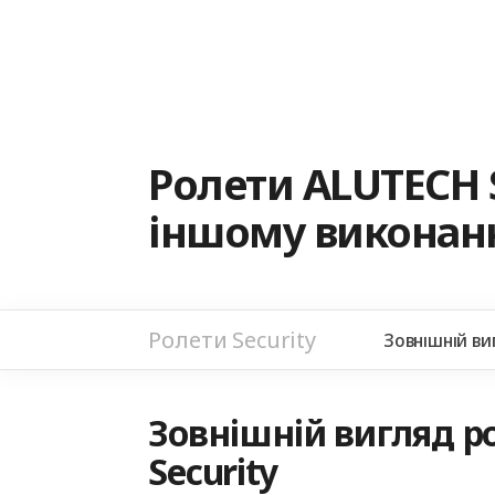
Ролети ALUTECH 
іншому виконанн
Ролети Security
Зовнішній ви
Зовнішній вигляд ро
Security