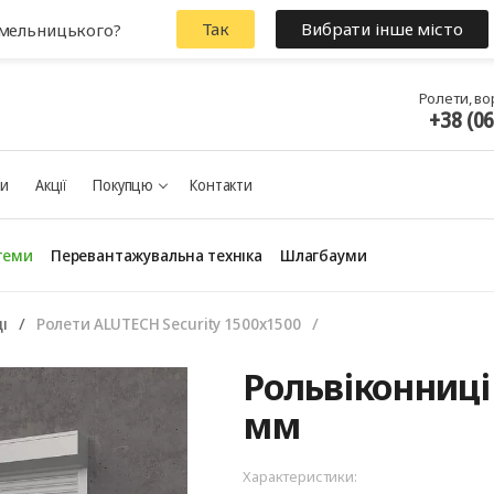
Так
Вибрати інше місто
Хмельницького?
Ролети, во
+38 (0
ки
Акції
Покупцю
Контакти
теми
Перевантажувальна техніка
Шлагбауми
і
Ролети ALUTECH Security 1500x1500
Рольвіконниці 
мм
Характеристики: