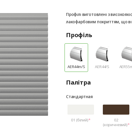
Профілі виготовлені з високоякі
лакофарбовим покриттям, що ві
Профіль
AER44m/S
AER44/S
AER55
Палітра
Стандартная
01 (білий)
02
(коричневий)