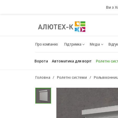
Ви з 
Про компанію
Підтримка
Медіа
Відгу
Ворота
Автоматика для воріт
Ролетні сис
Головна
Ролетні системи
Рольвіконниц