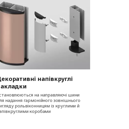
екоративні напівкруглі
накладки
становлюються на направляючі шини
ля надання гармонійного зовнішнього
игляду рольвіконницям із круглими й
апівкруглими коробами