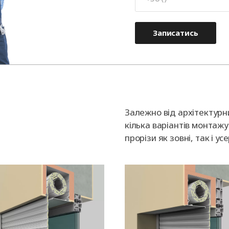
Записатись
Залежно від архітектурн
кілька варіантів монтажу 
прорізи як зовні, так і у