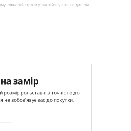
ому кольорі й строки уточнюйте у вашого дилера
на замір
 розмір рольставні з точністю до
я не зобов'язує вас до покупки.