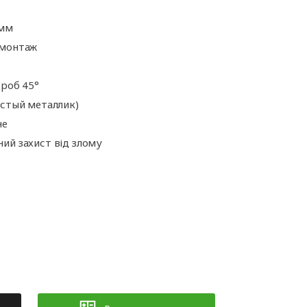
ні
Аксесуари для
іт
автоматики
 мм
 монтаж
ороб 45°
истый металлик)
не
ий захист від злому