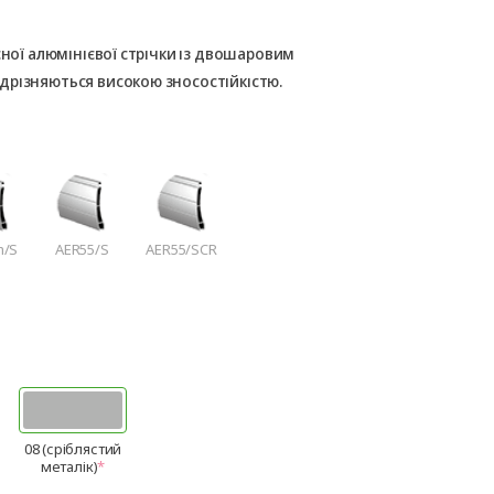
сної алюмінієвої стрічки із двошаровим
дрізняються високою зносостійкістю.
m/S
AER55/S
AER55/SCR
08 (сріблястий
металік)