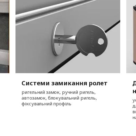
Системи замикання ролет
Д
ригельний замок, ручний ригель,
автозамок, блокувальний ригель,
у
фіксувальний профіль
д
в
н