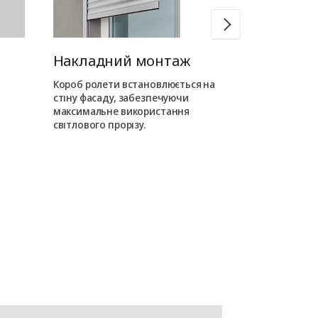
Накладний монтаж
Вбудован
Короб ролети встановлюється на
Короб ролети
стіну фасаду, забезпечуючи
усередині про
максимальне використання
на фасаді від
світлового прорізу.
елементи.