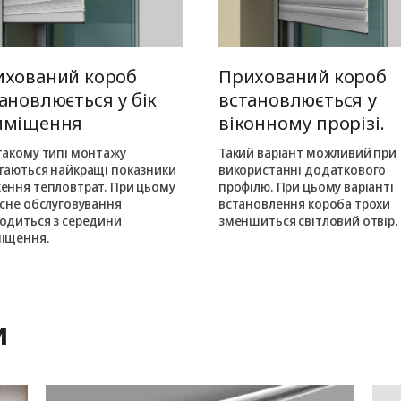
ихований короб
Прихований короб
ановлюється у бік
встановлюється у
иміщення
віконному прорізі.
такому типі монтажу
Такий варіант можливий при
гаються найкращі показники
використанні додаткового
ення тепловтрат. При цьому
профілю. При цьому варіанті
існе обслуговування
встановлення короба трохи
одиться з середини
зменшиться світловий отвір.
іщення.
и