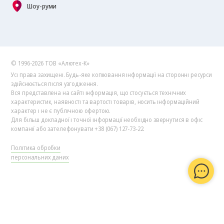
Шоу-руми
© 1996-2026 ТОВ «Алютех‑К»
Усі права захищені. Будь-яке копіювання інформації на сторонні ресурси
здійснюється після узгодження.
Вся представлена на сайті інформація, що стосується технічних
характеристик, наявності та вартості товарів, носить інформаційний
характер і не є публічною офертою.
Для більш докладної і точної інформації необхідно звернутися в офіс
компанії або зателефонувати +38 (067) 127-73-22.
Політика обробки
персональних даних