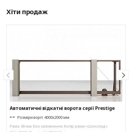
Хіти продаж
А
Р
г
(
Автоматичні відкатні ворота серії Prestige
Розміри воріт: 4000х2000 мм
Рама: 68 мм. Без заповнення. Колір рами: «Шоколад»