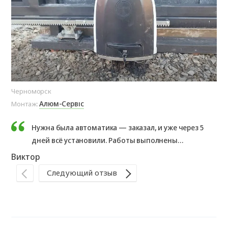
Черноморск
Оде
Алюм-Сервіс
Монтаж:
Мо
Нужна была автоматика — заказал, и уже через 5
дней всё установили. Работы выполнены
быстро и качественно, без лишних задержек.
Виктор
Ан
Оборудование работает отлично.
Следующий отзыв