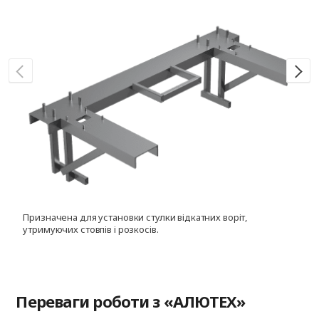
Призначена для установки стулки відкатних воріт,
Д
утримуючих стовпів і розкосів.
с
Переваги роботи з «АЛЮТЕХ»