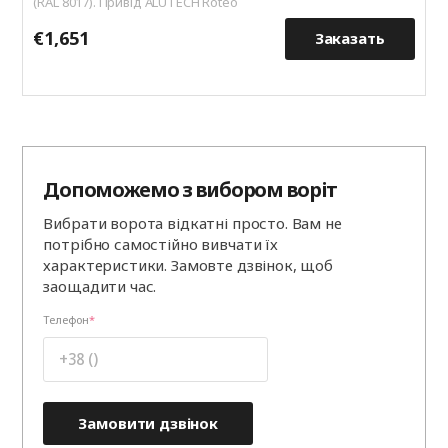
(RAL 8017). Привід ALUTECH Roteo
€1,651
€
Заказать
Допоможемо з вибором воріт
Вибрати ворота відкатні просто. Вам не
потрібно самостійно вивчати їх
характеристики. Замовте дзвінок, щоб
заощадити час.
Телефон
Замовити дзвінок