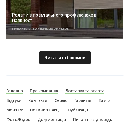
Ролети з преміального профілю вже в
наявності
Новость
Роллетные системы
Читати всі новини
Головна
Про компанію
Доставка та оплата
Відгуки
Контакти
Сервіс
Гарантія
Замір
Монтаж
Новини та акції
Публікації
Фото/Відео
Документація
Питання-відповідь