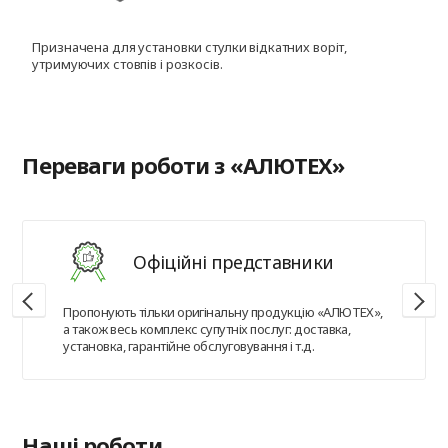
Призначена для установки стулки відкатних воріт,
Д
утримуючих стовпів і розкосів.
с
Переваги роботи з «АЛЮТЕХ»
Офіційні представники
Пропонують тільки оригінальну продукцію «АЛЮТЕХ»,
а також весь комплекс супутніх послуг: доставка,
установка, гарантійне обслуговування і т.д.
Наші роботи