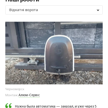
Відкатні ворота
Черноморск
Оде
Алюм-Сервіс
Монтаж:
Мо
Нужна была автоматика — заказал, и уже через 5