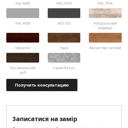
RAL 6005
RAL 5010
RAL 7016
RAL 9006
ADS703
Натуральний
мармур
Махагон
Горіх
Вінчестер світлий
Рустикальный
Сірий бетон
дуб
Получить консультацию
Записатися на замір