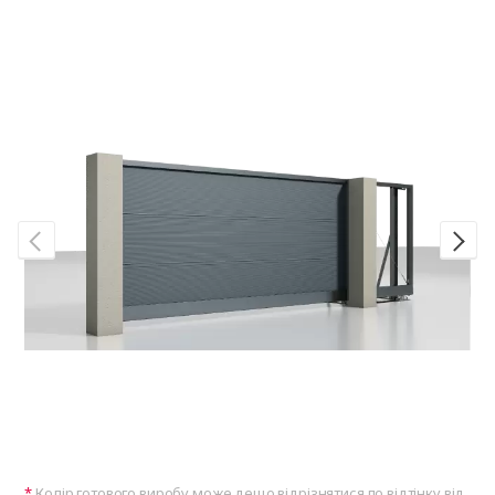
Колір готового виробу може дещо відрізнятися по відтінку від