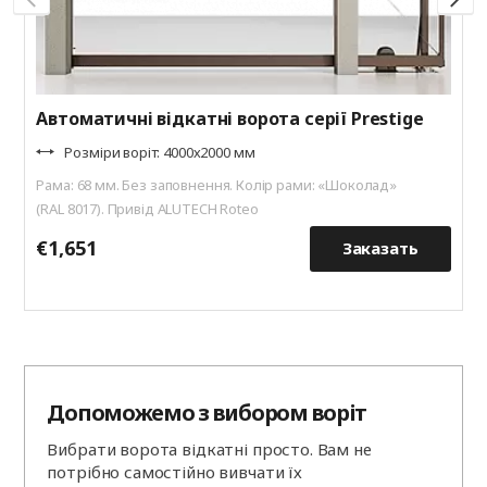
Автоматичні відкатні ворота серії Prestige
Розміри воріт: 4000х2000 мм
Рама: 68 мм. Без заповнення. Колір рами: «Шоколад»
(RAL 8017). Привід ALUTECH Roteo
€1,651
€
Заказать
Допоможемо з вибором воріт
Вибрати ворота відкатні просто. Вам не
потрібно самостійно вивчати їх