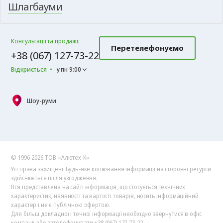
Шлагбауми
Консультації та продажі:
Перетелефонуємо
+38 (067) 127-73-22
Відкриється
у пн 9:00
Шоу-руми
© 1996-2026 ТОВ «Алютех‑К»
Усі права захищені. Будь-яке копіювання інформації на сторонні ресурси
здійснюється після узгодження.
Вся представлена на сайті інформація, що стосується технічних
характеристик, наявності та вартості товарів, носить інформаційний
характер і не є публічною офертою.
Для більш докладної і точної інформації необхідно звернутися в офіс
компанії або зателефонувати +38 (067) 127-73-22.